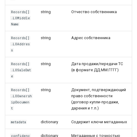
string
Отчество собственника
Records[]
.LOMiddle
Name
string
Адрес собственника
Records[]
.LOAddres
s
string
Дата продажи/передачи ТС
Records[]
(в формате ДД.ММ.ГГГГ)
.LOSaleDat
e
string
Документ, подтверждающий
Records[]
право собственности
.LOOwnersh
(договор купли‑продажи,
ipDocumen
дарения и т. п.)
t
dictionary
Содержит ключи метаданных
metadata
dictionary
Метаданные с точностью
confidenc