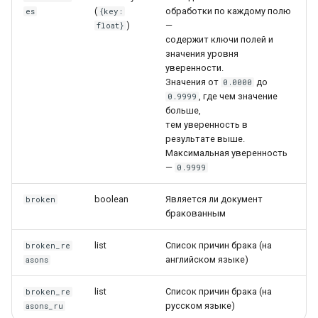
(
обработки по каждому полю
es
{key:
)
—
float}
содержит ключи полей и
значения уровня
уверенности.
Значения от
до
0.0000
, где чем значение
0.9999
больше,
тем уверенность в
результате выше.
Максимальная уверенность
—
0.9999
boolean
Является ли документ
broken
бракованным
list
Список причин брака (на
broken_re
английском языке)
asons
list
Список причин брака (на
broken_re
русском языке)
asons_ru