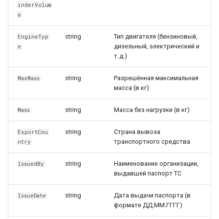
inderVolum
e
string
Тип двигателя (бензиновый,
EngineTyp
дизельный, электрический и
e
т. д.)
string
Разрешённая максимальная
MaxMass
масса (в кг)
string
Масса без нагрузки (в кг)
Mass
string
Страна вывоза
ExportCou
транспортного средства
ntry
string
Наименование организации,
IssuedBy
выдавшей паспорт ТС
string
Дата выдачи паспорта (в
IssueDate
формате ДД.ММ.ГГГГ)