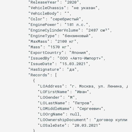
        "ReleaseYear": "2020",

        "VehicleChassis": "не указан",

        "VehicleBody": "",

        "Color": "серебристый",

        "EnginePower": "181 л.с.",

        "EngineCylinderVolume": "2487 см³",

        "EngineType": "бензиновый",

        "MaxMass": "2100 кг",

        "Mass": "1570 кг",

        "ExportCountry": "Япония",

        "IssuedBy": "ООО «Авто-Импорт»",

        "IssueDate": "15.03.2021",

        "HasSignature": "да",

        "Records": [

          {

            "LOAddress": "г. Москва, ул. Ленина, д. 
            "LOFirstName": "Иван",

            "LOGender": "M",

            "LOLastName": "Петров",

            "LOMiddleName": "Сергеевич",

            "LOOrgName": null,

            "LOOwnershipDocument": "договор купли‑п
            "LOSaleDate": "20.03.2021"

          }
