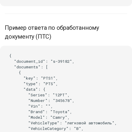
Пример ответа по обработанному
документу (ПТС)
{

  "document_id": "s-39182",

  "documents": [

    {

      "key": "PTS1",

      "type": "PTS",

      "data": {

        "Series": "12PT",

        "Number": "345678",

        "Vin": "",

        "Brand": "Toyota",

        "Model": "Camry",

        "VehicleType": "легковой автомобиль",

        "VehicleCategory": "B",
