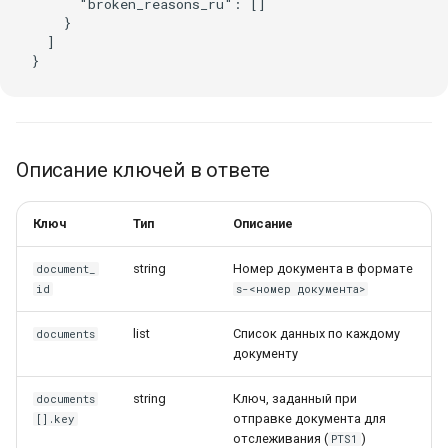
      "broken_reasons_ru": []

    }

  ]

Описание ключей в ответе
Ключ
Тип
Описание
string
Номер документа в формате
document_
id
s-<номер документа>
list
Список данных по каждому
documents
документу
string
Ключ, заданный при
documents
отправке документа для
[].key
отслеживания (
)
PTS1