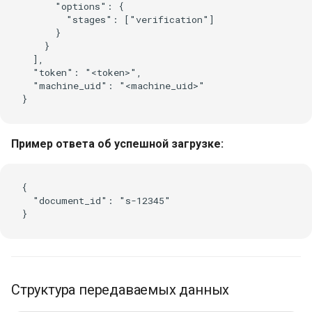
      "options": {

        "stages": ["verification"]

      }

    }

  ],

  "token": "<token>",

  "machine_uid": "<machine_uid>"

Пример ответа об успешной загрузке:
{

  "document_id": "s-12345"

Структура передаваемых данных