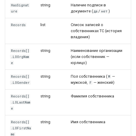
string
Наличие подписи в
HasSignat
документе (
/
)
ure
да
нет
list
Список записей о
Records
собственниках ТС (история
владения)
string
Наименование организации
Records[]
(если собственник —
.LOOrgNam
юрлицо)
e
string
Пол собственника (
—
Records[]
M
мужской,
— женский)
.LOGender
F
string
Фамилия собственника
Records[]
.LOLastNam
e
string
Имя собственника
Records[]
.LOFirstNa
me