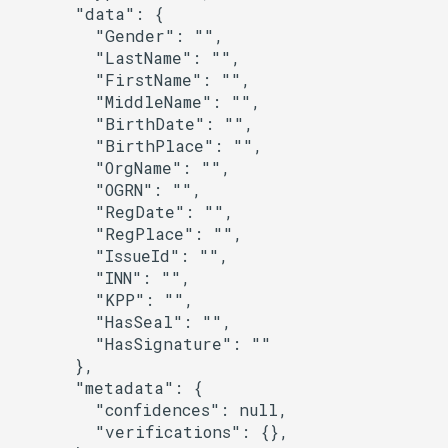
      "data": {

        "Gender": "",

        "LastName": "",

        "FirstName": "",

        "MiddleName": "",

        "BirthDate": "",

        "BirthPlace": "",

        "OrgName": "",

        "OGRN": "",

        "RegDate": "",

        "RegPlace": "",

        "IssueId": "",

        "INN": "",

        "KPP": "",

        "HasSeal": "",

        "HasSignature": ""

      },

      "metadata": {

        "confidences": null,

        "verifications": {},
