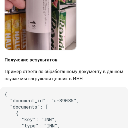
и
я
п
о
и
с
Получение результатов
к
Пример ответа по обработанному документу в данном
а
случае мы загружали ценник в ИНН:
{

  "document_id": "s-39085",

  "documents": [

    {

      "key": "INN",

      "type": "INN",
