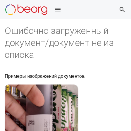
И
Ошибочно загруженный
н
документ/документ не из
и
ц
списка
и
а
Примеры изображений документов
л
и
з
а
ц